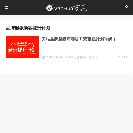




品牌超级新客提升计划
天猫品牌超级新客提升双百亿计划详解！
2020-05-06
8
干货分享
评论(0)
778




