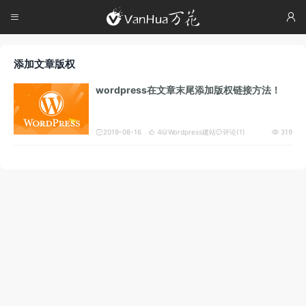




添加文章版权
wordpress在文章末尾添加版权链接方法！
2019-08-16
4
Wordpress建站
评论(1)
319




