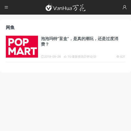




闲鱼
泡泡玛特“盲盒”，是真的潮玩，还是过度消
费？
2019-09-26
1
最新资讯
评论(0)
631




