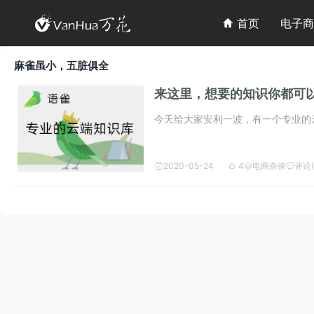

首页
电子商

麻雀虽小，五脏俱全
来这里，想要的知识你都可
今天给大家安利一波，有一个专业的
2020-05-24
4
电商杂谈
评论(



