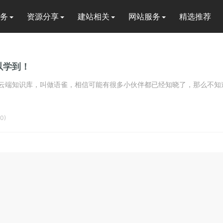
务
资源分享
建站相关
网站服务
精选推荐
以学到！
云端知识库，叫做语雀，相信可能有很多小伙伴都已经知晓了，那么不知道的
0)