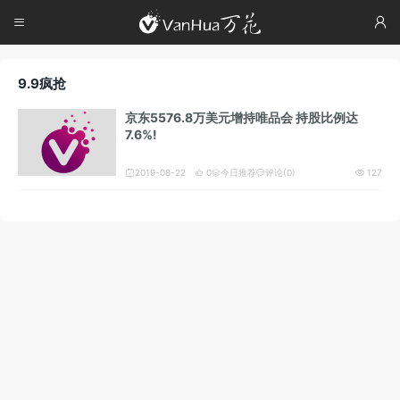




9.9疯抢
京东5576.8万美元增持唯品会 持股比例达
7.6%!
2019-08-22
0
今日推荐
评论(0)
127




