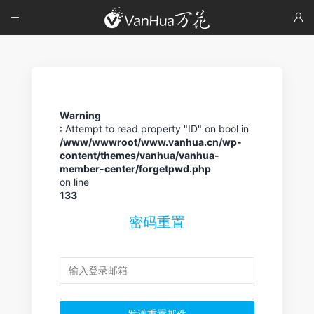



Warning
: Attempt to read property "ID" on bool in
/www/wwwroot/www.vanhua.cn/wp-
content/themes/vanhua/vanhua-
member-center/forgetpwd.php
on line
133
密码重置