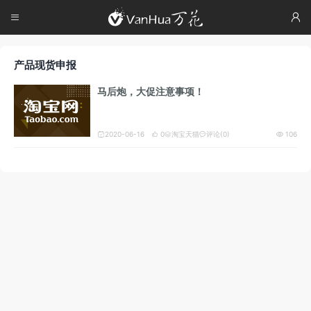




产品现货申报
马后炮，大促注意事项！
2020-06-16
0
淘宝天猫
评论(0)
106




