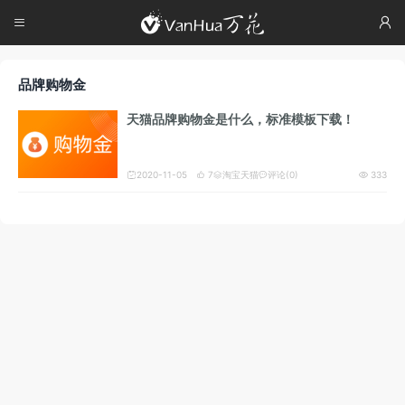




品牌购物金
天猫品牌购物金是什么，标准模板下载！
2020-11-05
7
淘宝天猫
评论(0)
333




