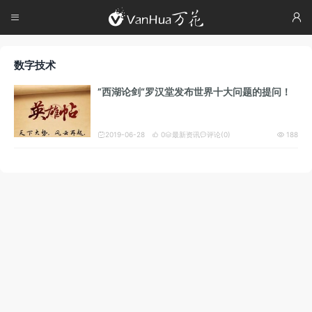




数字技术
”西湖论剑“罗汉堂发布世界十大问题的提问！
2019-06-28
0
最新资讯
评论(0)
188




