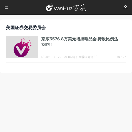




美国证券交易委员会
京东5576.8万美元增持唯品会 持股比例达
7.6%!
2019-08-22
0
今日推荐
评论(0)
127




