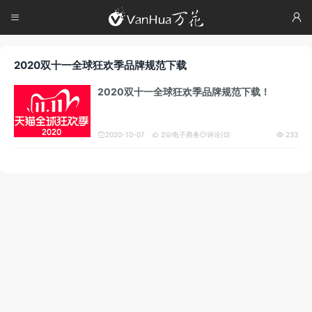




2020双十一全球狂欢季品牌规范下载
2020双十一全球狂欢季品牌规范下载！
2020-10-07
2
电子商务
评论(0)
233




