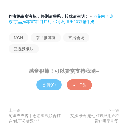
作者保留所有权，侵删请联系，转载请注明：
»
万花网
»
京
东“京品推荐官”项目启动：2小时售出10万箱牛奶!
MCN
京品推荐官
直播会场
短视频板块
感觉很棒！可以赞赏支持我哟~
赞(
0
)
打赏


上一篇
下一篇
阿里巴巴携手志愿组织联合打
艾媒报告!超七成直播用户不
造“线下公益双11”!
看好明星带货!