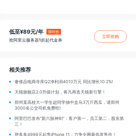
低至¥89元/年
限时抢
立即抢购
抢阿里云服务器1折起代金券
相关推荐
奢侈品电商寺库Q2净利润4010万元 同比增长10.2%!
天猫旗舰店2.0升级计划，蒋凡再造天猫新引擎！
郑州某高校大一学生赵同学抽中盒马3万斤西瓜，请郑州
3000名公交司机免费吃!
阿里巴巴发布“新六脉神剑”：客户第一，员工第二，股东第
三！
拼多多4999元起售iPhone 11：力争全网最低发售价！