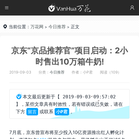




当前位置：
万花网
今日推荐
正文

>
>
京东“京品推荐官”项目启动：2小
时售出10万箱牛奶!
2019-09-03
分类：
今日推荐
作者：小P君
阅读（109）

本文最后更新于
【 2019-09-03 09:57:02
，某些文章具有时效性，若有错误或已失效，请在
】
下方
或联系
。
留言
小P君
7月底，京东曾宣布将至少投入10亿资源推出红人孵化计