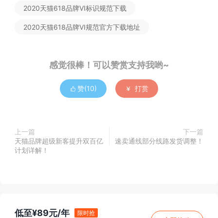
2020天猫618品牌VI标识规范下载
2020天猫618品牌VI规范官方下载地址
感觉很棒！可以赞赏支持我哟~
赞(
10
)
打赏


上一篇
下一篇
天猫品牌超级新客提升双百亿
速卖通线部分线路发货调整！
计划详解！
低至¥89元/年
限时抢