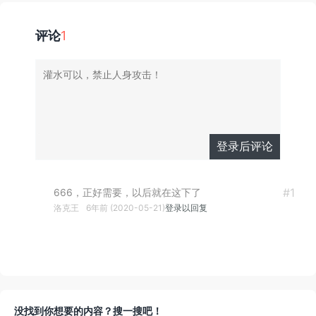
评论
1
登录后评论
有人回复时邮
#1
666，正好需要，以后就在这下了
洛克王
6年前 (2020-05-21)
登录以回复
件通知我
没找到你想要的内容？搜一搜吧！