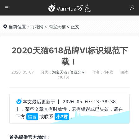




当前位置：
万花网
淘宝天猫
正文

>
>
2020天猫618品牌VI标识规范下
载！
2020-05-07
分类：
淘宝天猫
/
资源分享
作者：小P君
阅读
（1016）

本文最后更新于
【 2020-05-07 13:38:38
，某些文章具有时效性，若有错误或已失效，请在
】
下方
或联系
。
留言
小P君
首先提供官方地址：