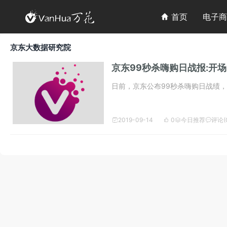

首页
电子商

京东大数据研究院
京东99秒杀嗨购日战报:开
日前，京东公布99秒杀嗨购日战绩，
2019-09-14
0
今日推荐
评论(



