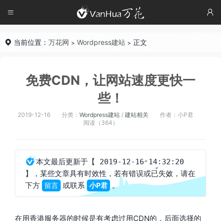




当前位置：
万花网
Wordpress建站
正文

>
>
免费CDN，让网站速度更快一
些！
2019-12-16
分类：
Wordpress建站
/
建站相关
作者：小P君
阅读（364）

本文最后更新于
【 2019-12-16 14:32:20
，某些文章具有时效性，若有错误或已失效，请在
】
下方
或联系
。
留言
小P君
在用香港服务器的时候是有考虑过用CDN的，后面选择的