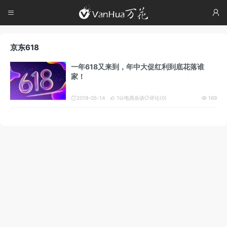




京东618
一年618又来到，年中大促红利到底花落谁
家！
2019-05-14
1
电商杂谈
评论(0)
169




