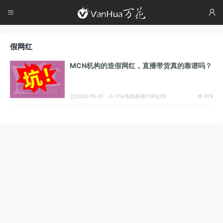




假网红
MCN机构的造假网红，直播带货真的靠谱吗？
2020-05-31
11
电商杂谈
评论(0)
479




