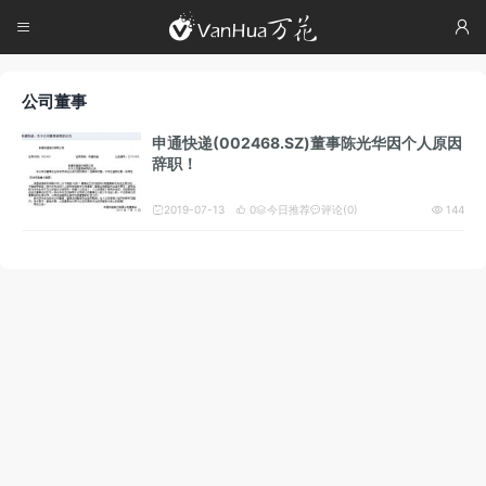




公司董事
申通快递(002468.SZ)董事陈光华因个人原因
辞职！
2019-07-13
0
今日推荐
评论(0)
144




