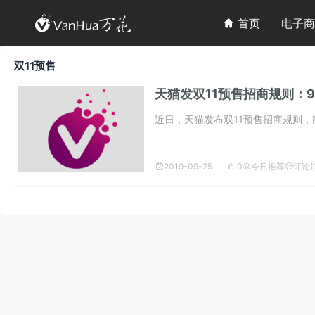

首页
电子商

双11预售
天猫发双11预售招商规则：9
近日，天猫发布双11预售招商规则，商品
2019-09-25
0
今日推荐
评论(



