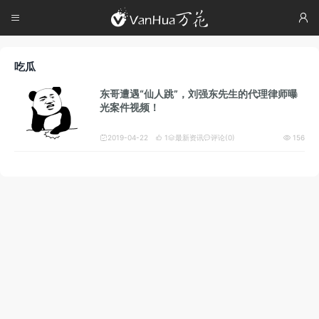




吃瓜
东哥遭遇“仙人跳”，刘强东先生的代理律师曝
光案件视频！
2019-04-22
1
最新资讯
评论(0)
156




