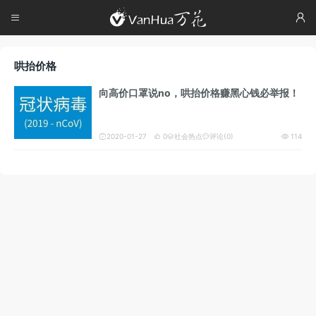




哄抬价格
向高价口罩说no，哄抬价格赚黑心钱必举报！
2020-01-27
0
社会热点
评论(0)
114




