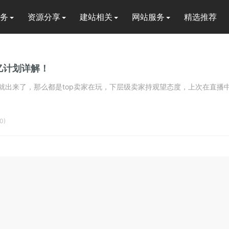
务
资源分享
建站相关
网站服务
精选推荐
亿计划详解！
出来了，那么都是top卖家在玩，下层级卖家持观望态度，上次在直播中.
0)