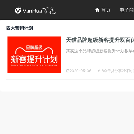

首页
电子商

四大营销计划
天猫品牌超级新客提升双百
其实这个品牌超级新客提升计划很早就
2020-05-06
8
干货分享
评论(



