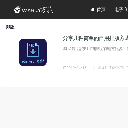

首页
电子商

排版
分享几种简单的自用排版方式
淘宝图片需要用到排版的地方很多，首
2019-04-18
1
设计师说
评论(0



