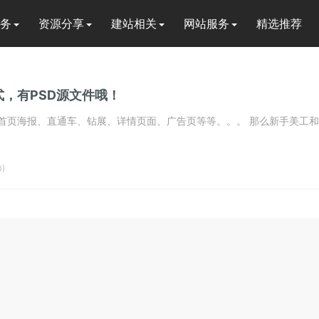
务
资源分享
建站相关
网站服务
精选推荐
，有PSD源文件哦！
页海报、直通车、钻展、详情页面、广告页等等。。。 那么新手美工和店.
)