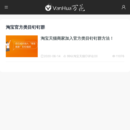




淘宝官方类目钉钉群
淘宝天猫商家加入官方类目钉钉群方法！
2020-06-14
99
淘宝天猫
评论(0)
11076




