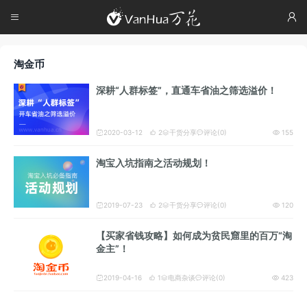




淘金币
深耕“人群标签”，直通车省油之筛选溢价！
2020-03-12
2
干货分享
评论(0)
155





淘宝入坑指南之活动规划！
2019-07-23
2
干货分享
评论(0)
120





【买家省钱攻略】如何成为贫民窟里的百万“淘
金主”！
2019-04-16
1
电商杂谈
评论(0)
423




