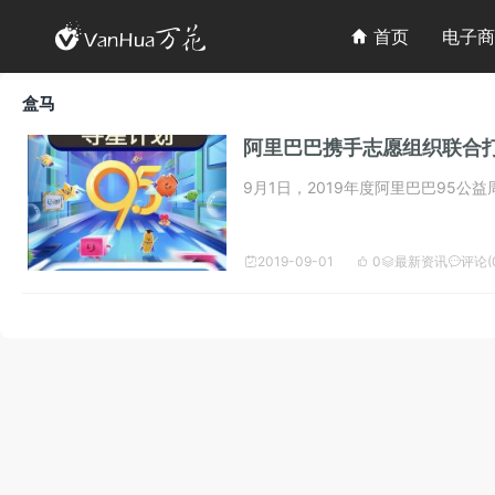

首页
电子商

盒马
阿里巴巴携手志愿组织联合打造
9月1日，2019年度阿里巴巴95公益
2019-09-01
0
最新资讯
评论(



