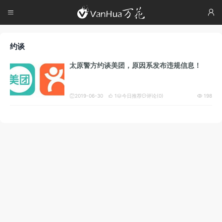




约谈
太原警方约谈美团，原因系发布违规信息！
2019-06-30
1
今日推荐
评论(0)
198




