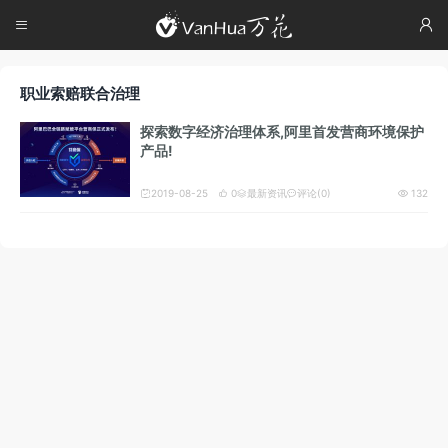




职业索赔联合治理
探索数字经济治理体系,阿里首发营商环境保护
产品!
2019-08-25
0
最新资讯
评论(0)
132




