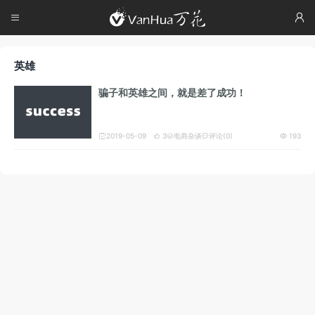




英雄
骗子和英雄之间，就是差了成功！
2019-05-09
3
电商杂谈
评论(0)
193




