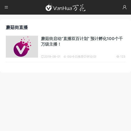




蘑菇街直播
蘑菇街启动“直播双百计划” 预计孵化100个千
万级主播！
2019-08-01
0
今日推荐
评论(0)
123




