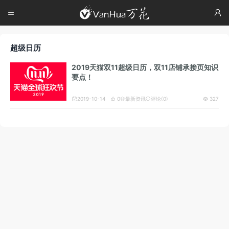




超级日历
2019天猫双11超级日历，双11店铺承接页知识
要点！
2019-10-14
0
最新资讯
评论(0)
327




