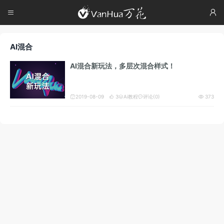




AI混合
AI混合新玩法，多层次混合样式！
2019-08-09
3
Ai教程
评论(0)
373




