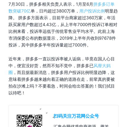
7月30日，拼多多相关负责人表示，1月至6月
拼多多订单
数突破70亿
单，日均超过3800万单，
用户投诉比例
明显趋
降。 拼多多方面表示，目前平台商家超过360万家，年活
跃买家用户数超过4.43亿，从上半年7000件投诉订单相对
比例来看，投诉率远低于传统零售业平均水平。此前上海
市消保委公布的数据显示，2019年上半年共收到97678件
投诉，其中拼多多半年投诉量超过7000件。
近年来，拼多多一直以投诉率被人诟病，毕竟在国人心目
中，便宜没好货，然而不知不觉中，拼多多已
风靡大妈
圈
，而且据最新消息，拼多多用户投诉比例明显趋降，这
意味着拼多多越来越向着正确的道路在走，前辈真的要被
拍在沙滩上吗？不要着急，时间会给出答案的！我们拭目
以待吧！
扫码关注万花网公众号
汇集全网优质电商资源，薅羊