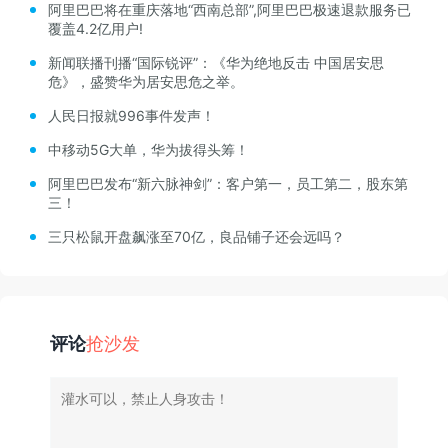
阿里巴巴将在重庆落地“西南总部”,阿里巴巴极速退款服务已
覆盖4.2亿用户!
新闻联播刊播“国际锐评”：《华为绝地反击 中国居安思
危》，盛赞华为居安思危之举。
人民日报就996事件发声！
中移动5G大单，华为拔得头筹！
阿里巴巴发布“新六脉神剑”：客户第一，员工第二，股东第
三！
三只松鼠开盘飙涨至70亿，良品铺子还会远吗？
评论
抢沙发