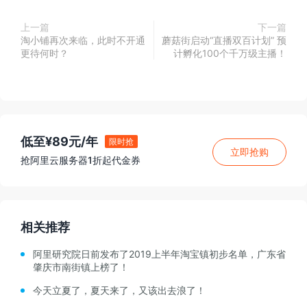
上一篇
下一篇
淘小铺再次来临，此时不开通
蘑菇街启动“直播双百计划” 预
更待何时？
计孵化100个千万级主播！
低至¥89元/年
限时抢
立即抢购
抢阿里云服务器1折起代金券
相关推荐
阿里研究院日前发布了2019上半年淘宝镇初步名单，广东省
肇庆市南街镇上榜了！
今天立夏了，夏天来了，又该出去浪了！