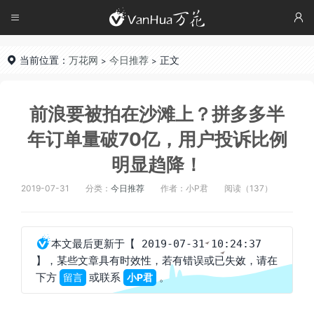




当前位置：
万花网
今日推荐
正文

>
>
前浪要被拍在沙滩上？拼多多半
年订单量破70亿，用户投诉比例
明显趋降！
2019-07-31
分类：
今日推荐
作者：小P君
阅读（137）

本文最后更新于
【 2019-07-31 10:24:37
，某些文章具有时效性，若有错误或已失效，请在
】
下方
或联系
。
留言
小P君