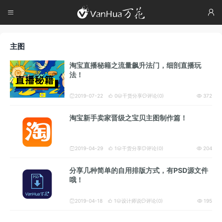




主图
淘宝直播秘籍之流量飙升法门，细剖直播玩
法！
2019-07-22
0
干货分享
评论(0)
372





淘宝新手卖家晋级之宝贝主图制作篇！
2019-04-29
1
干货分享
评论(0)
204





分享几种简单的自用排版方式，有PSD源文件
哦！
2019-04-18
1
设计师说
评论(0)
195




