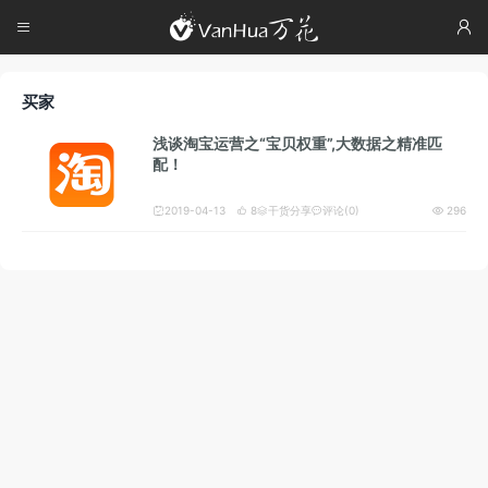




买家
浅谈淘宝运营之“宝贝权重”,大数据之精准匹
配！
2019-04-13
8
干货分享
评论(0)
296




