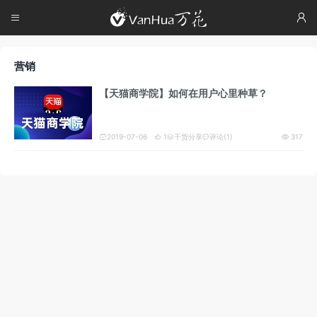




营销
【天猫商学院】如何在用户心里种草？
2019-07-06
1
干货分享
评论(1)
317




