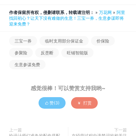
作者保留所有权，侵删请联系，转载请注明：
»
万花网
»
阿里
找回初心？让天下没有难做的生意！三宝一券，生意参谋即将
迎来免费？
三宝一券
临时支用部分保证金
价保险
参聚险
反垄断
旺铺智能版
生意参谋免费
感觉很棒！可以赞赏支持我哟~
赞(
3
)
打赏


上一篇
下一篇
给设计师们准备的配色搭配
在经营过程中违禁词的相关注