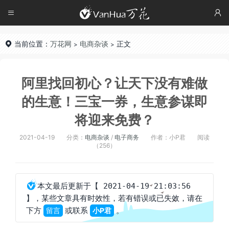




当前位置：
万花网
电商杂谈
正文

>
>
阿里找回初心？让天下没有难做
的生意！三宝一券，生意参谋即
将迎来免费？
2021-04-19
分类：
电商杂谈
/
电子商务
作者：小P君
阅读
（256）

本文最后更新于
【 2021-04-19 21:03:56
，某些文章具有时效性，若有错误或已失效，请在
】
下方
或联系
。
留言
小P君