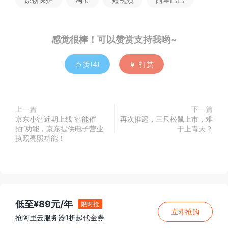
感觉很棒！可以赞赏支持我哟~
赞(
4
)
打赏


上一篇
下一篇
京东小智近期上线“智能催
再次推迟，三只松鼠上市，难
拍”功能，京东提供电子营业
于上青天？
执照亮照功能！
低至¥89元/年
限时抢
立即抢购
抢阿里云服务器1折起代金券