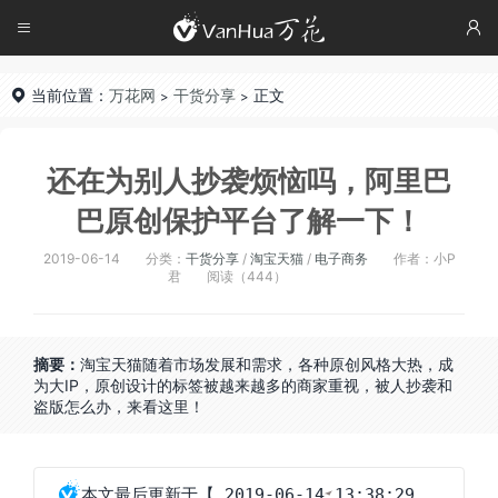




当前位置：
万花网
干货分享
正文

>
>
还在为别人抄袭烦恼吗，阿里巴
巴原创保护平台了解一下！
2019-06-14
分类：
干货分享
/
淘宝天猫
/
电子商务
作者：小P
君
阅读（444）
摘要：
淘宝天猫随着市场发展和需求，各种原创风格大热，成
为大IP，原创设计的标签被越来越多的商家重视，被人抄袭和
盗版怎么办，来看这里！

本文最后更新于
【 2019-06-14 13:38:29