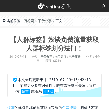




当前位置：
万花网
干货分享
正文

>
>
【人群标签】浅谈免费流量获取
人群标签划分法门！
2019-07-13
分类：
干货分享
/
淘宝天猫
/
电子商务
作者：小P
君
阅读（236）

本文最后更新于
【 2019-07-13 16:42:13
，某些文章具有时效性，若有错误或已失效，请在
】
下方
或联系
。
留言
小P君
运营
的终极目标就是获取淘宝给的
免费流量
，相信大家不