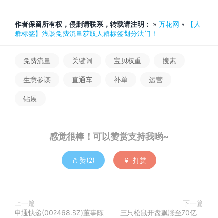
作者保留所有权，侵删请联系，转载请注明：
»
万花网
»
【人
群标签】浅谈免费流量获取人群标签划分法门！
免费流量
关键词
宝贝权重
搜素
生意参谋
直通车
补单
运营
钻展
感觉很棒！可以赞赏支持我哟~
赞(
2
)
打赏


上一篇
下一篇
申通快递(002468.SZ)董事陈
三只松鼠开盘飙涨至70亿，